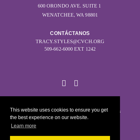
600 ORONDO AVE. SUITE 1
WENATCHEE, WA 98801
CONTÁCTANOS
TRACY.STYLES@CVCH.ORG
509-662-6000 EXT 1242
© 2026
This website uses cookies to ensure you get
Girls on the Run - Todos los derechos reservados
the best experience on our website.
POLÍTICA DE PRIVACIDAD
Learn more
Con la tecnología de Pinwheel.us
LOGIN