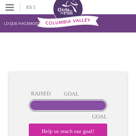
ES
LO QUE HACEMOS
RAISED
GOAL
GOAL
Help us reach our goal!